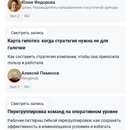
Юлия Федорова
Циан
,
Руководитель направления посуточной аренды
Зал 2
На русском языке
RU
Смотреть запись
Карта гипотез: когда стратегия нужна не для
галочки
Как составить стратегию компании, чтобы она приносила
пользу и работала.
Алексей Пименов
Neogenda
Зал 2
На русском языке
RU
Смотреть запись
Перегруппировка команд на оперативном уровне
Рабочие паттерны гибкой перегруппировки: как сохранять
эффективность в изменяющихся условиях и избегать