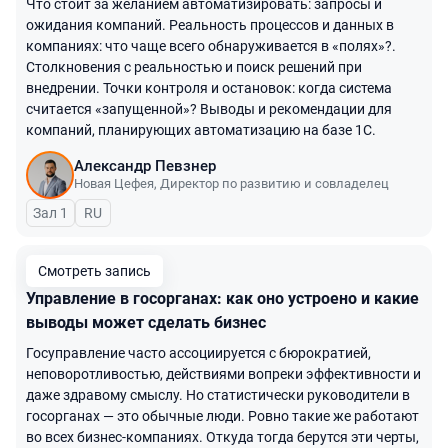
Что стоит за желанием автоматизировать: запросы и
ожидания компаний. Реальность процессов и данных в
компаниях: что чаще всего обнаруживается в «полях»?.
Столкновения с реальностью и поиск решений при
внедрении. Точки контроля и остановок: когда система
считается «запущенной»? Выводы и рекомендации для
компаний, планирующих автоматизацию на базе 1С.
Александр Певзнер
Новая Цефея
,
Директор по развитию и совладелец
Зал 1
На русском языке
RU
Смотреть запись
Управление в госорганах: как оно устроено и какие
выводы может сделать бизнес
Госуправление часто ассоциируется с бюрократией,
неповоротливостью, действиями вопреки эффективности и
даже здравому смыслу. Но статистически руководители в
госорганах — это обычные люди. Ровно такие же работают
во всех бизнес-компаниях. Откуда тогда берутся эти черты,