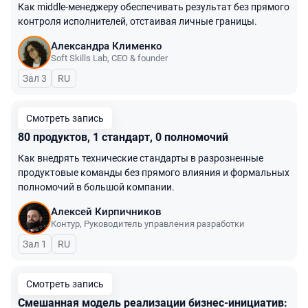
Как middle-менеджеру обеспечивать результат без прямого
контроля исполнителей, отстаивая личные границы.
Александра Клименко
Soft Skills Lab
,
CEO & founder
Зал 3
На русском языке
RU
Смотреть запись
80 продуктов, 1 стандарт, 0 полномочий
Как внедрять технические стандарты в разрозненные
продуктовые команды без прямого влияния и формальных
полномочий в большой компании.
Алексей Кирпичников
Контур
,
Руководитель управления разработки
Зал 1
На русском языке
RU
Смотреть запись
Смешанная модель реализации бизнес-инициатив: