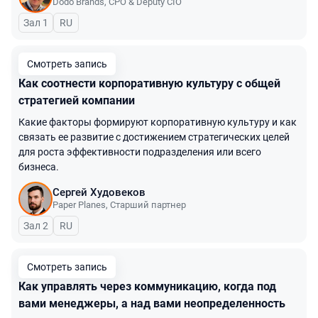
Dodo Brands
,
CPO & Deputy CIO
Зал 1
На русском языке
RU
Смотреть запись
Как соотнести корпоративную культуру с общей
стратегией компании
Какие факторы формируют корпоративную культуру и как
связать ее развитие с достижением стратегических целей
для роста эффективности подразделения или всего
бизнеса.
Сергей Худовеков
Paper Planes
,
Старший партнер
Зал 2
На русском языке
RU
Смотреть запись
Как управлять через коммуникацию, когда под
вами менеджеры, а над вами неопределенность