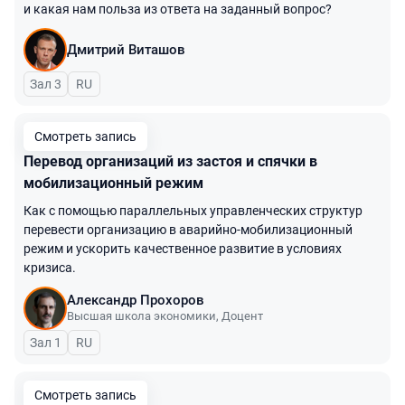
и какая нам польза из ответа на заданный вопрос?
Дмитрий Виташов
Зал 3
На русском языке
RU
Смотреть запись
Перевод организаций из застоя и спячки в
мобилизационный режим
Как с помощью параллельных управленческих структур
перевести организацию в аварийно-мобилизационный
режим и ускорить качественное развитие в условиях
кризиса.
Александр Прохоров
Высшая школа экономики
,
Доцент
Зал 1
На русском языке
RU
Смотреть запись