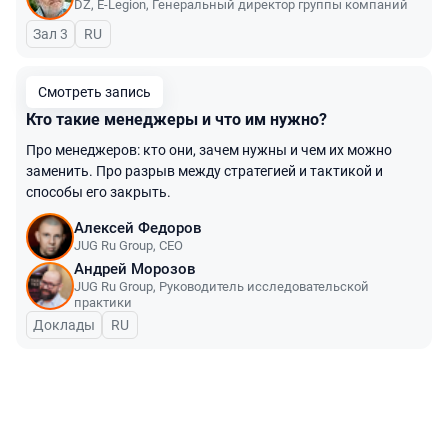
DZ, E-Legion
,
Генеральный директор группы компаний
Зал 3
На русском языке
RU
Смотреть запись
Кто такие менеджеры и что им нужно?
Про менеджеров: кто они, зачем нужны и чем их можно
заменить. Про разрыв между стратегией и тактикой и
способы его закрыть.
Алексей Федоров
JUG Ru Group
,
CEO
Андрей Морозов
JUG Ru Group
,
Руководитель исследовательской
практики
Доклады
На русском языке
RU