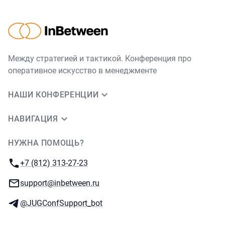
Между стратегией и тактикой. Конференция про
оперативное искусство в менеджменте
НАШИ КОНФЕРЕНЦИИ
НАВИГАЦИЯ
НУЖНА ПОМОЩЬ?
JUG Ru Group
Телефон:
+7 (812) 313-27-23
E-mail:
support@inbetween.ru
Телеграм:
@JUGConfSupport_bot