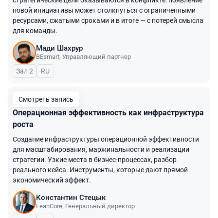
стратегические цели оказываются в конфликте: появление
новой инициативы может столкнуться с ограниченными
ресурсами, сжатыми сроками и в итоге — с потерей смысла
для команды.
Мади Шахрур
BEsmart
,
Управляющий партнер
Зал 2
На русском языке
RU
Смотреть запись
Операционная эффективность как инфраструктура
роста
Создание инфраструктуры операционной эффективности
для масштабирования, маржинальности и реализации
стратегии. Узкие места в бизнес-процессах, разбор
реального кейса. Инструменты, которые дают прямой
экономический эффект.
Константин Стецык
LeanCore
,
Генеральный директор