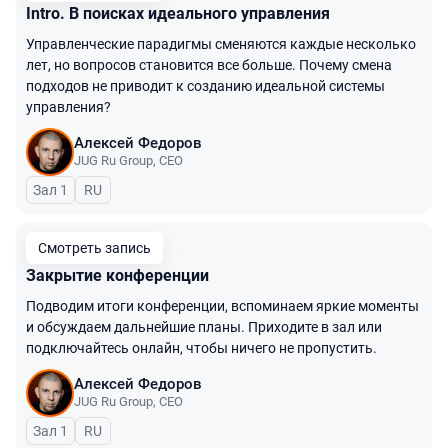
Intro. В поисках идеального управления
Управленческие парадигмы сменяются каждые несколько
лет, но вопросов становится все больше. Почему смена
подходов не приводит к созданию идеальной системы
управления?
Алексей Федоров
JUG Ru Group
,
CEO
Зал 1
На русском языке
RU
Смотреть запись
Закрытие конференции
Подводим итоги конференции, вспоминаем яркие моменты
и обсуждаем дальнейшие планы. Приходите в зал или
подключайтесь онлайн, чтобы ничего не пропустить.
Алексей Федоров
JUG Ru Group
,
CEO
Зал 1
На русском языке
RU