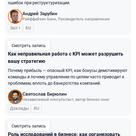
ошибок при реструктуризации.
Андрей Зарубин
Райффайзен Банк
,
Руководитель направления
Зал 1
На русском языке
RU
Смотреть запись
Как неправильная работа с KPI может разрушить
вашу стратегию
Почему прибыль — опасный KPI, как бонусы демотивируют
команды и почему управление по целям часто приводит к
проблемам, вплоть до банкротства компаний.
Святослав Бирюлин
Независимый консультант, автор бизнес-книг
Доклады
На русском языке
RU
Смотреть запись
Роль исследований в бизнесе: как организовать