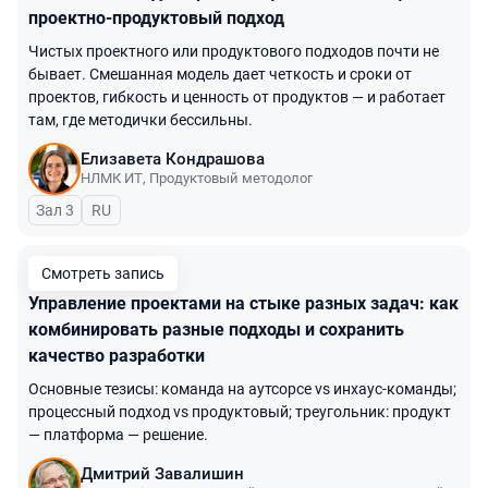
проектно-продуктовый подход
Чистых проектного или продуктового подходов почти не
бывает. Смешанная модель дает четкость и сроки от
проектов, гибкость и ценность от продуктов — и работает
там, где методички бессильны.
Елизавета Кондрашова
НЛМК ИТ
,
Продуктовый методолог
Зал 3
На русском языке
RU
Смотреть запись
Управление проектами на стыке разных задач: как
комбинировать разные подходы и сохранить
качество разработки
Основные тезисы: команда на аутсорсе vs инхаус-команды;
процессный подход vs продуктовый; треугольник: продукт
— платформа — решение.
Дмитрий Завалишин