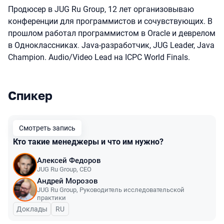
Продюсер в JUG Ru Group, 12 лет организовываю
конференции для программистов и сочувствующих. В
прошлом работал программистом в Oracle и деврелом
в Одноклассниках
.
Java-разработчик, JUG Leader, Java
Champion. Audio/Video Lead на ICPC World Finals.
Спикер
Выступления в сезоне 2025
Смотреть запись
Кто такие менеджеры и что им нужно?
Алексей Федоров
JUG Ru Group
,
CEO
Андрей Морозов
JUG Ru Group
,
Руководитель исследовательской
практики
Доклады
На русском языке
RU