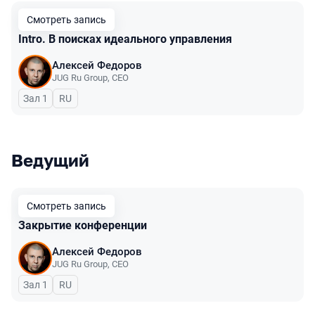
Смотреть запись
Intro. В поисках идеального управления
Алексей Федоров
JUG Ru Group
,
CEO
Зал 1
На русском языке
RU
Ведущий
Смотреть запись
Закрытие конференции
Алексей Федоров
JUG Ru Group
,
CEO
Зал 1
На русском языке
RU