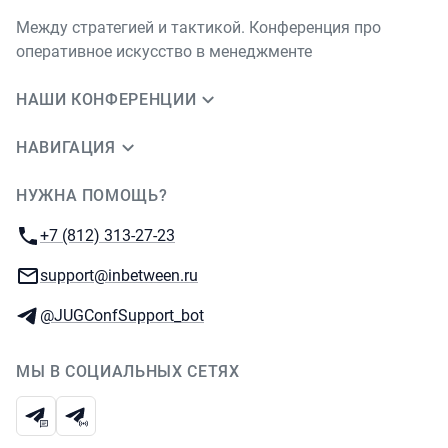
Между стратегией и тактикой. Конференция про
оперативное искусство в менеджменте
НАШИ КОНФЕРЕНЦИИ
НАВИГАЦИЯ
НУЖНА ПОМОЩЬ?
JUG Ru Group
Телефон:
+7 (812) 313-27-23
E-mail:
support@inbetween.ru
Телеграм:
@JUGConfSupport_bot
МЫ В СОЦИАЛЬНЫХ СЕТЯХ
Телеграм-чат
Телеграм-канал