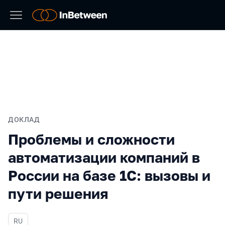
ДОКЛАД
Проблемы и сложности
автоматизации компаний в
России на базе 1С: вызовы и
пути решения
На русском языке
RU