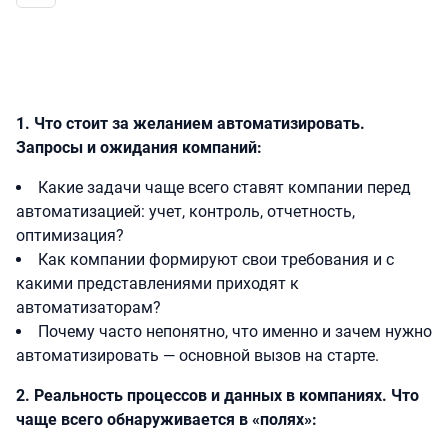
1. Что стоит за желанием автоматизировать.
Запросы и ожидания компаний:
Какие задачи чаще всего ставят компании перед
автоматизацией: учет, контроль, отчетность,
оптимизация?
Как компании формируют свои требования и с
какими представлениями приходят к
автоматизаторам?
Почему часто непонятно, что именно и зачем нужно
автоматизировать — основной вызов на старте.
2. Реальность процессов и данных в компаниях. Что
чаще всего обнаруживается в «полях»: